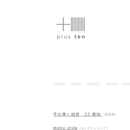
HOME
NEWS
PROFILE
ABOUT
EXH
手仕事​と雑貨 23.番地
（雑貨屋）
mono style
（セレクトショップ）