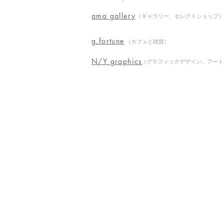
ama gallery
（ギャラリー、セレクトショップ）
g.fortune
（カフェと雑貨）
N/Y graphics
（グラフィックデザイン、アート